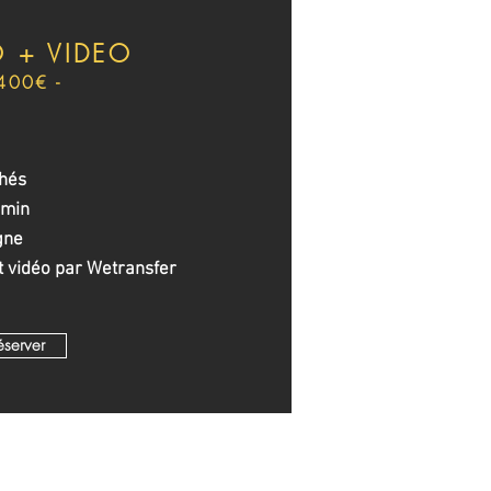
 + VIDEO
 400€ -
chés
 min
gne
t vidéo par Wetransfer
éserver