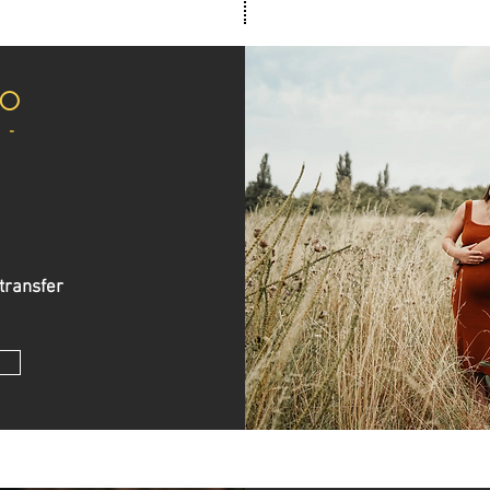
TO
 -
transfer