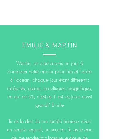
ME
NU
EMILIE & MARTIN
"Martin, on s'est surpris un jour à
comparer notre amour pour l'un et l'autre
à l'océan, chaque jour étant different :
intrépide, calme, tumultueux, magnifique,
ce qui est sûr, c'est qu'il est toujours aussi
grand!" Emilie
Tu as le don de me rendre heureux avec
un simple regard, un sourire. Tu as le don
de me rendre fort lorsque je doute de